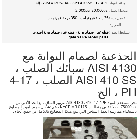
هيئة المواد:
AISI 4130/4140 ، AISI 410 SS ، 17-4PH ، إلخ.
ضغط العمل:
2،000psi-20،000psi
تعمل درجة
75 درجة فهرنهايت - 350 درجة فهرنهايت
الحرارة:
قطع غيار صمام بوابة ، قطع غيار صمام بوابة إصلاح
تسليط الضوء:
,
gate valve repair parts
الجذعية لصمام البوابة مع
AISI 4130 سبائك الصلب ،
AISI 410 SS الصلب ، 17-4
PH ، الخ
نحن نستخدم المواد AISI 4130 ، 410،17-4PH لتزوير الساق ، مع الحد الأدنى من
75000psi ، صلابة تلبي متطلبات NACE MR 0175 ، يتم تشكيل جميع المواد المطاوع
باستخدام ممارسة العمل الساخن التي تنتج هيكل المطاوع بالكامل في جميع أنحاء .