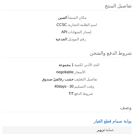
تفاصيل المنتج
مكان المنشأ:
الصين
اسم العلامة التجارية:
CCSC
إصدار الشهادات:
API
رقم الموديل:
الجذعية
شروط الدفع والشحن
الحد الأدنى لكمية:
1 مجموعة
الأسعار:
negotiable
تفاصيل التغليف:
خشب رقائقيّ صندوق
وقت التسليم:
30 - 40days
شروط الدفع:
T/T
وصف
بوابة صمام قطع الغيار
عملية:
تزوير