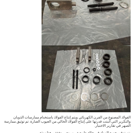
الفولاذ المصنوع من الفرن الكهربائي ويتم إنتاج الفولاذ باستخدام ممارسات الذوبان
والتكرير التي أثبتت قدرتها على إنتاج الفولاذ الخالي من العيوب الضارة. تم توثيق ممارسة
الصهر في تقارير الاختبار.
يتم توفير جميع المواد في حالة طبيعية ، مروي ، وخفف. هذا موثق.