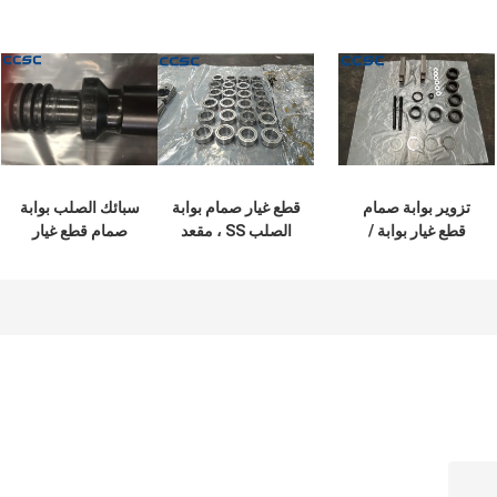
تزوير بوابة صمام
قطع غيار صمام بوابة
سبائك الصلب بوابة
قطع غيار بوابة /
الصلب SS ، مقعد
صمام قطع غيار
الجذعية / مقعد ضغط
صمام بوابة مع سطح
صمام بوابة الجذعية
العمل 2000psi -
كربيد التنجستن
مع صلابة جيدة
20000psi