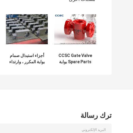
CCSC Gate Valve
أجزاء استبدال صمام
Spare Parts بوابة
بوابة المكرر ، وارتداء
صمام الجسم تزوير
مقاومة مكونات بوابة
AISI 4130/4140
صمام
Low Alloy
ترك رسالة