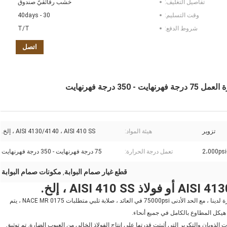
تفاصيل التغليف:
خشب رقائقيّ صندوق
وقت التسليم:
30 - 40days
شروط الدفع:
T/T
اتصل
تزوير
هيئة المواد:
AISI 4130/4140 ، AISI 410 SS ، إلخ.
2،000psi
تعمل درجة الحرارة:
75 درجة فهرنهايت - 350 درجة فهرنهايت
قطع غيار صمام البوابة
مكونات صمام البوابة
,
نحن نستخدم المواد AISI 4130 ، 4140 ، 410 لتزوير غطاء محرك السيارة لدينا ، مع الحد الأدنى 75000psi في العائد ، صلابة تلبي متطلبات NACE MR 0175 ، يتم
هيكل المطاوع بالكامل في جميع أنحاء.
 الذوبان والتكرير التي أثبتت قدرتها على إنتاج الفولاذ الخالي من العيوب الضارة. تم توثيق