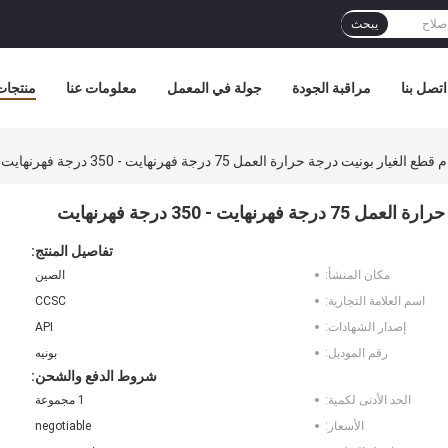
يبحث
اتصل بنا
مراقبة الجودة
جولة في المعمل
معلومات عنا
منتجات
تفاصيل المنتج:
مكان المنشأ:
الصين
اسم العلامة التجارية:
CCSC
إصدار الشهادات:
API
رقم الموديل:
بونيه
شروط الدفع والشحن:
الحد الأدنى لكمية:
1 مجموعة
الأسعار:
negotiable