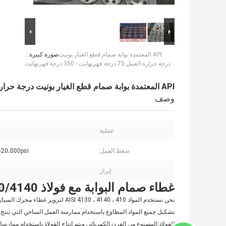
API المعتمدة بوابة صمام قطع الغيار بونيت
صورة كبيرة :
درجة حرارة العمل 75 درجة فهرنهايت - 350 درجة فهرنهايت
API المعتمدة بوابة صمام قطع الغيار بونيت درجة حرارة العمل 75 درجة فهرنهايت - 350 درجة فهرنهايت
وصف
عملية:
ضغط العمل:
-20،000psi
إبراز:
غطاء صمام البوابة مع فولاذ AISI 4130/4140 أو فولاذ AISI 410 SS ، إلخ.
تشكيل جميع المواد المطاوع باستخدام ممارسة العمل الساخن التي تنتج 
الفولاذ المصنوع من الفرن الكهربائي ويتم إنتاج الفولاذ باستخدام ممارسات