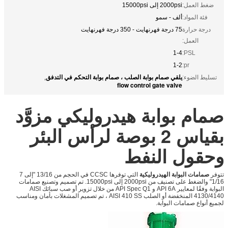
ضغط العمل:
2000psi إلى 15000psi
فئة المواد:
ألف - سمو
درجة حرارة
75 درجة فهرنهايت - 350 درجة فهرنهايت
العمل:
1-4
PSL:
1-2
pr:
يلقي صمام بوابة الصلب ، صمام بوابة التحكم في التدفق
تسليط الضوء:
,
flow control gate valve
صمام بوابة هيدروليكي مزوَّد
بقياس 2 بوصة لرأس البئر
وحقول النفط
تتوفر
صمامات البوابة الهيدروليكية
التي توفرها CCSC في الحجم من 13/16 "إلى 7
1/16" والضغط على تصنيف من 2000psi إلى 15000psi. تم تصميم وتصنيع صمامات
البوابة وفقًا لمعايير API 6A و API Spec Q1 من خلال تزوير أو صب سبائك AISI
4130/4140 المنخفضة أو الصلب AISI 410 SS ، تم تصميم المشغلات بأمان ومناسب
لجميع أنواع صمامات البوابة.