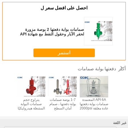
احصل على افضل سعر ل
صمامات بوابة دفعتها 2 بوصة مزورة
لحفر الآبار وحقول النفط مع شهادة API
6A
استمر
دفعتها بوابة صمامات
أكثر
API 6A المعتمدة
API 6A المعتمدة
1-7 بوصة صمامات
يتراوح حجم
3 بوص
ابة دفعتها
صمامات بوابة دفعتها
بوابة دفعتها ، صمام
صمامات البوابة
التحكم في
غط للنفط /
عادة مغلقة 2000psi
أمان السطح
المشغلة هيدروليكيًا
 / البخار
الضغط - 15000psi
الهيدروليكي سهل
من 1 13/16 "-7
المصبوب
التفكيك
1/16" مع ثبات عالي
بوابة
غير اللغة