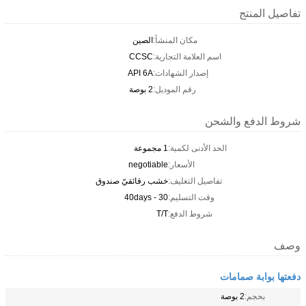
تفاصيل المنتج
مكان المنشأ:
الصين
اسم العلامة التجارية:
CCSC
إصدار الشهادات:
API 6A
رقم الموديل:
2 بوصة
شروط الدفع والشحن
الحد الأدنى لكمية:
1 مجموعة
الأسعار:
negotiable
تفاصيل التغليف:
خشب رقائقيّ صندوق
وقت التسليم:
30 - 40days
شروط الدفع:
T/T
وصف
دفعتها بوابة صمامات
بحجم:
2 بوصة