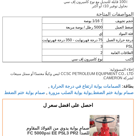
100٪ قابلة للتبديل مع نوع كاميرون إف سي
نحاول توفير 10٪ أو أكثر
المواصفات المتاحة
حجم تجويف
7 1/16 بوصة
ضغط العمل
5000 رطل / بوصة مربعة
فئة المواد
إي
درجة حرارة العمل
75 درجة فهرنهايت - 350 درجة فهرنهايت
3
PSL
العلاقات العامة
2
اكتب
نوع كاميرون إف سي
إخلاء المسؤولية:
CCSC PETROLEUM EQUIPMENT CO.، LTD ليس وكيلًا معتمدًا أو ممثل مبيعات
لشركة CAMERON.
الصمامات بوابة ارتفاع في درجة الحرارة
بطاقة:
,
صمام بوابة ختم الضغط,بوابة بوابة الصلب مزورة
صمام بوابة ختم الضغط
,
احصل على افضل سعر ل
صمام بوابة يدوي من الفولاذ المقاوم
للصدأ FC 5000psi EE PSL3 PR2