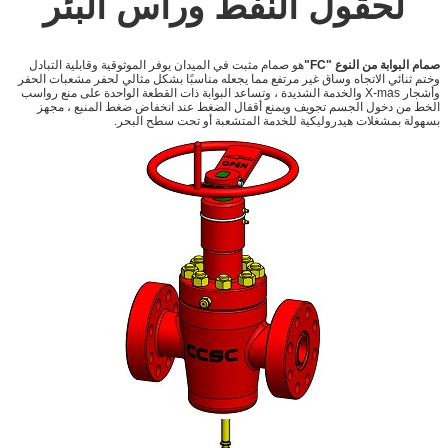
لحقول النفط ورأس البئر
صمام البوابة من النوع "FC"
هو صمام مثبت في الميدان يوفر الموثوقية وقابلية التبادل
وختم ثنائي الاتجاه وساق غير مرتفع مما يجعله مناسبًا بشكل مثالي لحفر مشعبات الحفر
وأشجار X-mas والخدمة الشديدة ، وتساعد البوابة ذات القطعة الواحدة على منع رواسب
الخط من دخول الجسم تجويف ويمنع أقفال الضغط عند انخفاض ضغط المنبع ، مجهز
بسهولة بمشغلات هيدروليكية للخدمة المتشعبة أو تحت سطح البحر.