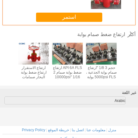
استمر
ارتفاع ضغط صمام بوابة
أكثر
 حجم صمام
حجم 3 1/8 "ارتفاع
API 6A FLS ارتفاع
ارتفاع الاستقرار
PFF ا
 ذات الضغط
صمام بوابة الجذعية ،
ضغط بوابة صمام 2
ارتفاع ضغط بوابة
العالي API 6A من
5000psi FLS بوابة
1/16 "10000psi
البخار صمامات
تزوير تج
فئة المواد AA-HH 1
صمام هوائي
لحقول النفط ورأس
ثنائية الاتجاه ختم
مقاومة 
13/16 
البئر
سهلة التنظيف
غير اللغة
Arabic
منزل
|
معلومات عنا
|
اتصل بنا
|
خريطة الموقع
|
Privacy Policy