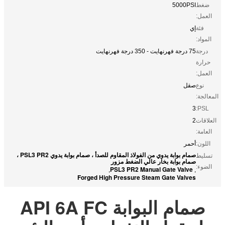
ضغط
5000PSI
العمل:
فئة
إي
المواد:
درجة
75 درجة فهرنهايت - 350 درجة فهرنهايت
حرارة
العمل:
نوع
صقل
المعالجة:
3
PSL:
العلاقات
2
العامة:
اللون:
أحمر
صمام بوابة يدوي من الفولاذ المقاوم للصدأ ، صمام بوابة يدوي PSL3 PR2 ،
تسليط
صمام بوابة بخار عالي الضغط مزور
الضوء:
PSL3 PR2 Manual Gate Valve
,
,
Forged High Pressure Steam Gate Valves
صمام البوابة API 6A FC