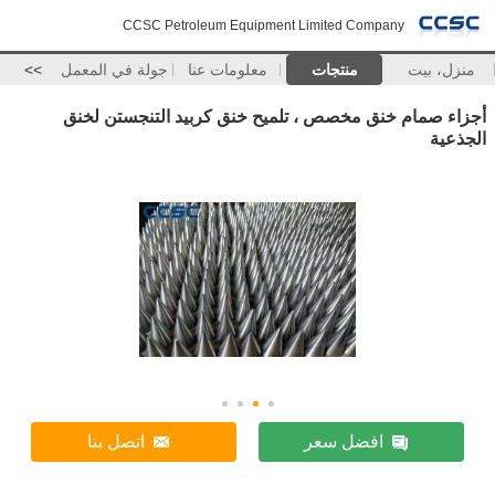
CCSC Petroleum Equipment Limited Company
منزل، بيت
منتجات
معلومات عنا
جولة في المعمل
>>
أجزاء صمام خنق مخصص ، تلميح خنق كربيد التنجستن لخنق
الجذعية
افضل سعر
اتصل بنا