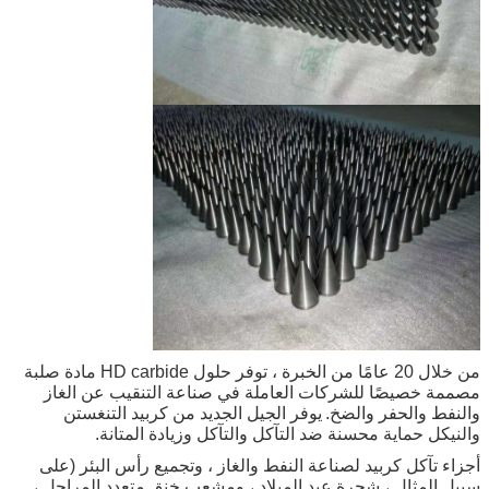
من خلال 20 عامًا من الخبرة ، توفر حلول HD carbide مادة صلبة
مصممة خصيصًا للشركات العاملة في صناعة التنقيب عن الغاز
والنفط والحفر والضخ.
يوفر الجيل الجديد من كربيد التنغستن
والنيكل حماية محسنة ضد التآكل والتآكل وزيادة المتانة.
أجزاء تآكل كربيد لصناعة النفط والغاز ، وتجميع رأس البئر (على
سبيل المثال ، شجرة عيد الميلاد ، ومشعب خنق متعدد المراحل ،