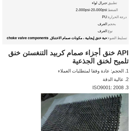
تطبيق:
جنرال لواء
الضغط:
2،000psi-20،000psi
درجة الحرارة:
PU
بحجم:
العرف
نوع:
العرف
حبة خنق إيجابية ، مكونات صمام الاختناق
choke valve components
تسليط الضوء:
,
API خنق أجزاء صمام كربيد التنغستن خنق
تلميح لخنق الجذعية
1. الحجم: عادة وفقا لمتطلبات العملاء
2. عالية الدقة
3. ISO9001: 2008