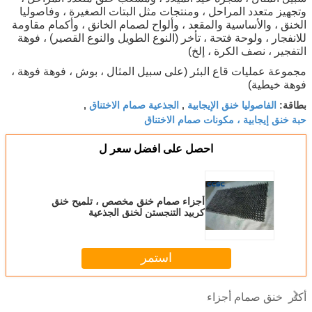
وتجهيز متعدد المراحل ، ومنتجات مثل البتات الصغيرة ، وفاصوليا
الخنق ، والأساسية والمقعد ، وألواح لصمام الخانق ، وأكمام مقاومة
للانفجار ، ولوحة فتحة ، تأخر (النوع الطويل والنوع القصير) ، فوهة
التفجير ، نصف الكرة ، إلخ)
مجموعة عمليات قاع البئر (على سبيل المثال ، بوش ، فوهة فوهة ،
فوهة خيطية)
الفاصوليا خنق الإيجابية
الجذعية صمام الاختناق
بطاقة:
,
,
حبة خنق إيجابية ، مكونات صمام الاختناق
احصل على افضل سعر ل
أجزاء صمام خنق مخصص ، تلميح خنق
كربيد التنجستن لخنق الجذعية
استمر
خنق صمام أجزاء
أكثر