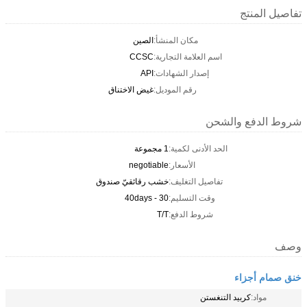
تفاصيل المنتج
مكان المنشأ:
الصين
اسم العلامة التجارية:
CCSC
إصدار الشهادات:
API
رقم الموديل:
غيض الاختناق
شروط الدفع والشحن
الحد الأدنى لكمية:
1 مجموعة
الأسعار:
negotiable
تفاصيل التغليف:
خشب رقائقيّ صندوق
وقت التسليم:
30 - 40days
شروط الدفع:
T/T
وصف
خنق صمام أجزاء
مواد:
كربيد التنغستن