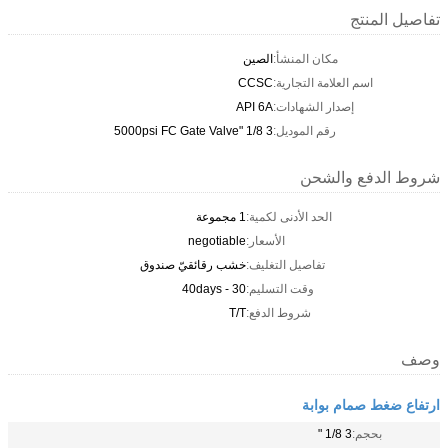
تفاصيل المنتج
مكان المنشأ:
الصين
اسم العلامة التجارية:
CCSC
إصدار الشهادات:
API 6A
رقم الموديل:
3 1/8 "5000psi FC Gate Valve
شروط الدفع والشحن
الحد الأدنى لكمية:
1 مجموعة
الأسعار:
negotiable
تفاصيل التغليف:
خشب رقائقيّ صندوق
وقت التسليم:
30 - 40days
شروط الدفع:
T/T
وصف
ارتفاع ضغط صمام بوابة
بحجم:
3 1/8 "