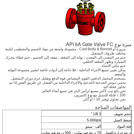
ميزة نوع API 6A Gate Valve FC:
مزورة أو Cast Body & Bonnet ، مجموعة واسعة من مواد الجسم والتشطيب لتلبية
مختلف ظروف التشغيل.
ختم من المعدن إلى المعدن ، بوابة إلى المقعد ، مقعد إلى الجسم ، ختم غطاء محرك
السيارة وظهر المقعد الخلفي.
ختم ثنائي الاتجاه ،
يمكن تغيير جميع الأجزاء الداخلية ، فلا حاجة إلى أدوات خاصة لتغيير مجموعة البوابة
والمقعد.
يستخدم المحمل الدفعي القوي لامتصاص قوة الدفع وتقليل عزم دوران التشغيل.
يحمي دبوس الجذعية الجذعية والأجزاء الداخلية من الفشل عن طريق القص إذا تم
تجاوز عجلة اليد
نحن بائع ثبت لأكبر مصنع لرأس البئر في جميع أنحاء العالم
100 ٪ قابلة للتبديل مع نوع كاميرون
نحن نحاول توفير 10 ٪ أو أكثر
المواصفات المتاحة
حجم تجويف
3 1/8 "
ضغط العمل
5،000psi
فئة المواد
ألف - سمو
درجة حرارة العمل
75 درجة فهرنهايت - 350 درجة فهرنهايت