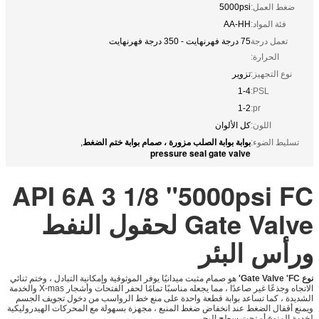
ضغط العمل:
5000psi
فئة المواد:
AA-HH
تعمل درجة
75 درجة فهرنهايت - 350 درجة فهرنهايت
الحرارة:
نوع التجهيز:
تزوير
1-4
PSL:
1-2
pr:
اللون:
كل الألوان
بوابة بوابة الصلب مزورة ، صمام بوابة ختم الضغط
تسليط الضوء:
,
pressure seal gate valve
API 6A 3 1/8 "5000psi FC
Gate Valve لحقول النفط
ورأس البئر
نوع Gate Valve 'FC'
هو صمام مثبت ميدانيًا يوفر الموثوقية وإمكانية التبادل ، وختم ثنائي
الاتجاه وجذعًا غير صاعدًا ، مما يجعله مناسبًا تمامًا لحفر الفتحات وأشجار X-mas والخدمة
الشديدة ، كما تساعد بوابة قطعة واحدة على منع خط الرواسب من دخول تجويف الجسم
ويمنع أقفال الضغط عند انخفاض ضغط المنبع ، مجهزة بسهولة مع المحركات الهيدروليكية
لخدمة المنوع أو تحت سطح البحر.