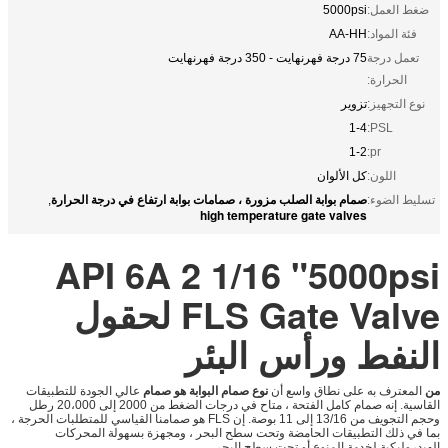
ضغط العمل:
5000psi
فئة المواد:
AA-HH
تعمل درجة
75 درجة فهرنهايت - 350 درجة فهرنهايت
الحرارة:
نوع التجهيز:
تزوير
1-4
PSL:
1-2
pr:
اللون:
كل الألوان
صمام بوابة الصلب مزورة ، صمامات بوابة ارتفاع في درجة الحرارة
تسليط الضوء:
,
high temperature gate valves
API 6A 2 1/16 "5000psi
FLS Gate Valve لحقول
النفط ورأس البئر
من
المعترف به على نطاق واسع أن
نوع صمام البوابة هو صمام
عالي الجودة للتطبيقات
القاسية. إنه صمام كامل الفتحة ، متاح في درجات الضغط من 2000 إلى 20،000 رطل
وحجم التجويف من 13/16 إلى 11 بوصة. إن FLS هو صمامنا القياسي للمتطلبات الحرجة ،
بما في ذلك التطبيقات الحامضة وتحت سطح البحر ، ومجهزة بسهولة المحركات
الهيدروليكية لخدمة المنوع أو تحت سطح البحر.