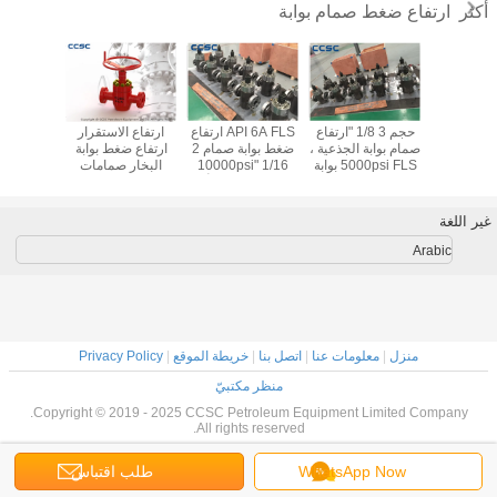
ارتفاع ضغط صمام بوابة
أكثر
 حجم صمام
حجم 3 1/8 "ارتفاع
API 6A FLS ارتفاع
ارتفاع الاستقرار
PFF ا
 ذات الضغط
صمام بوابة الجذعية ،
ضغط بوابة صمام 2
ارتفاع ضغط بوابة
العالي API 6A من
5000psi FLS بوابة
1/16 "10000psi
البخار صمامات
تزوير تج
فئة المواد AA-HH 1
صمام هوائي
لحقول النفط ورأس
ثنائية الاتجاه ختم
مقاومة 
13/16 
البئر
سهلة التنظيف
غير اللغة
Arabic
منزل
|
معلومات عنا
|
اتصل بنا
|
خريطة الموقع
|
Privacy Policy
منظر مكتبيّ
Copyright © 2019 - 2025 CCSC Petroleum Equipment Limited Company.
All rights reserved.
WhatsApp Now
طلب اقتباس