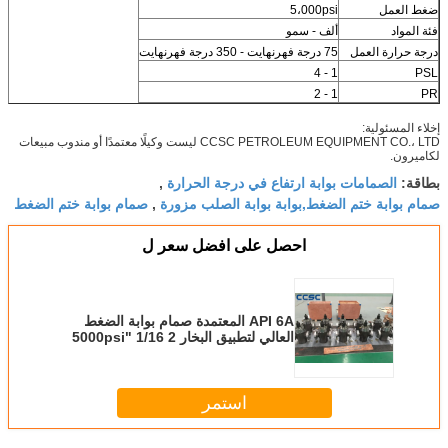
ضغط العمل
5،000psi
فئة المواد
ألف - سمو
درجة حرارة العمل
75 درجة فهرنهايت - 350 درجة فهرنهايت
1 - 4
PSL
1 - 2
PR
إخلاء المسئولية:
CCSC PETROLEUM EQUIPMENT CO.، LTD ليست وكيلًا معتمدًا أو مندوب مبيعات
لكاميرون.
الصمامات بوابة ارتفاع في درجة الحرارة
بطاقة:
,
صمام بوابة ختم الضغط,بوابة بوابة الصلب مزورة
صمام بوابة ختم الضغط
,
احصل على افضل سعر ل
API 6A المعتمدة صمام بوابة الضغط
العالي لتطبيق البخار 2 1/16 "5000psi
استمر